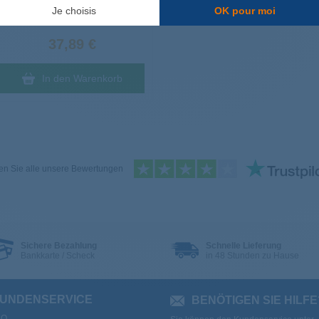
Je choisis
OK pour moi
Lieferung bei Ihnen am
Dienstag
, den 11. August
37,89 €
In den Warenkorb
n Sie alle unsere Bewertungen
Sichere Bezahlung
Schnelle Lieferung
Bankkarte / Scheck
in 48 Stunden zu Hause
UNDENSERVICE
BENÖTIGEN SIE HILFE
AQ