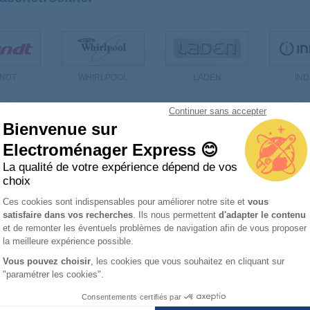
NDT
WHIRLPOOL
LADEN
IND
Continuer sans accepter
Bienvenue sur
Electroménager Express 😊
r Zubehör Wäschetrockner
La qualité de votre expérience dépend de vos
choix
Wollekorb accessoire wz20600,
Plateforme de Gestion du Consentemen
Ces cookies sont indispensables pour améliorer notre site et
vous
wmz20600 11006122
satisfaire dans vos recherches
. Ils nous permettent
d'adapter le contenu
Axeptio consent
et de remonter les éventuels problèmes de navigation afin de vous proposer
la meilleure expérience possible.
Vous pouvez choisir
, les cookies que vous souhaitez en cliquant sur
"paramétrer les cookies".
Consentements certifiés par