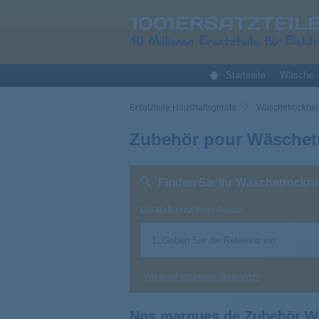
Startseite
Wäsche
Ersatzteile Haushaltsgeräte
Wäschetrockner 
Zubehör pour Wäschet
Finden Sie Ihr Wäschetrockne
Die
Referenz
Ihres Geräts
Wo finde ich meine Referenz?
Nos marques de Zubehör W