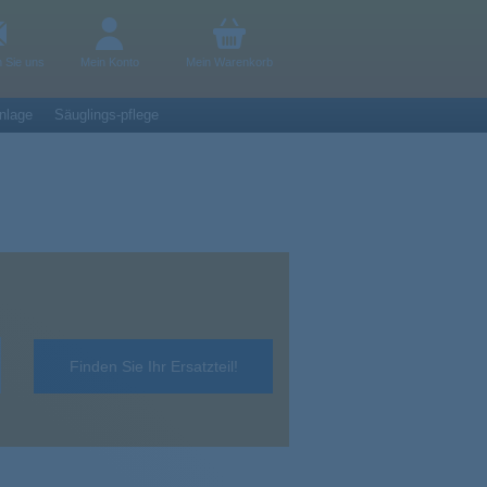
n Sie uns
Mein Konto
Mein Warenkorb
nlage
Säuglings-pflege
Finden Sie Ihr Ersatzteil!