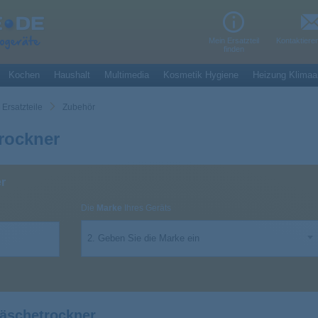
Mein Ersatzteil
Kontaktiere
finden
Kochen
Haushalt
Multimedia
Kosmetik Hygiene
Heizung Klimaa
Ersatzteile
Zubehör
rockner
r
Die
Marke
Ihres Geräts
2. Geben Sie die Marke ein
äschetrockner