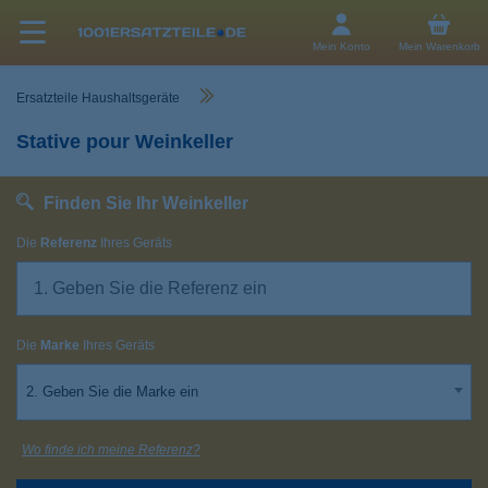
Mein Konto
Mein Warenkorb
Ersatzteile Haushaltsgeräte
Stative pour Weinkeller
Finden Sie Ihr Weinkeller
Die
Referenz
Ihres Geräts
Die
Marke
Ihres Geräts
2. Geben Sie die Marke ein
Wo finde ich meine Referenz?