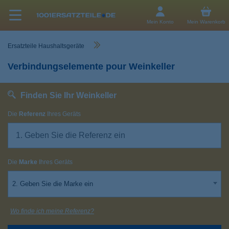
Mein Konto
Mein Warenkorb
Ersatzteile Haushaltsgeräte
Verbindungselemente pour Weinkeller
Finden Sie Ihr Weinkeller
Die
Referenz
Ihres Geräts
Die
Marke
Ihres Geräts
2. Geben Sie die Marke ein
Wo finde ich meine Referenz?