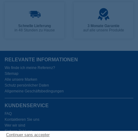
Schnelle Lieferung
3 Monate Garantie
in 48 Stunden zu Hause
auf alle unsere Produkte
RELEVANTE INFORMATIONEN
Wo finde ich meine Referenz?
Sitemap
Alle unsere Marken
Schutz persönlicher Daten
Allgemeine Geschäftsbedingungen
KUNDENSERVICE
FAQ
Kontaktieren Sie uns
Wer wir sind
Sichere Zahlung
Continuer sans accepter
Meine Cookies verwalten