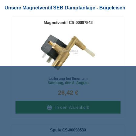
Unsere Magnetventil SEB Dampfanlage - Bügeleisen
Magnetventil CS-00097843
Lieferung bei Ihnen am
Samstag
, den 8. August
26,42 €
In den Warenkorb
Spule CS-00098530