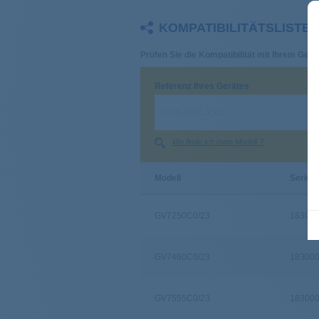
KOMPATIBILITÄTSLISTE
Prüfen Sie die Kompatibilität mit Ihrem Gerät
Referenz Ihres Gerätes
Wo finde ich mein Modell ?
Modell
Serie
GV7250C0/23
18300
GV7460C0/23
18300
GV7555C0/23
18300