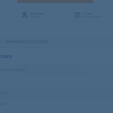
24 Monate
14 Tage
Garantie
Rückgaberecht
KOMPATIBILITÄTSLISTE
IONEN
entil CS-00097843
97843
ntil