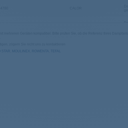
Da
04780
CALOR
ge
Da
04790
CALOR
ge
it mehreren Geräten kompatibel. Bitte prüfen Sie, ob die Referenz Ihres Dampfanlage
.
Da
05652
CALOR
ge
igen, zögern Sie nicht uns zu kontaktieren
O STAR
,
MOULINEX
,
ROWENTA
,
TEFAL
Da
04466
CALOR
ge
Da
04468
CALOR
ge
Da
04122
CALOR
ge
Da
04118
CALOR
ge
Da
03692
CALOR
ge