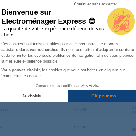
Continuer sans accepter
Bienvenue sur
Electroménager Express 😊
 :
La qualité de votre expérience dépend de vos
choix
Marke Ihres Gerätes
Plateforme de Gestion du Consentemen
Ces cookies sont indispensables pour améliorer notre site et
vous
satisfaire dans vos recherches
. Ils nous permettent
d'adapter le contenu
Axeptio consent
et de remonter les éventuels problèmes de navigation afin de vous proposer
la meilleure expérience possible.
Vous pouvez choisir
, les cookies que vous souhaitez en cliquant sur
"paramétrer les cookies".
nnummer
Marken
Ty
Consentements certifiés par
Da
02944
CALOR
ge
Je choisis
OK pour moi
Da
03536
CALOR
ge
Da
04620
CALOR
ge