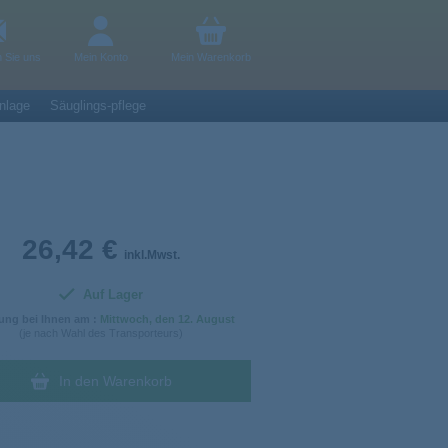
n Sie uns
Mein Konto
Mein Warenkorb
nlage
Säuglings-pflege
26,42 €
inkl.Mwst.
Auf Lager
ung bei Ihnen am :
Mittwoch
, den 12. August
(je nach Wahl des Transporteurs)
In den Warenkorb