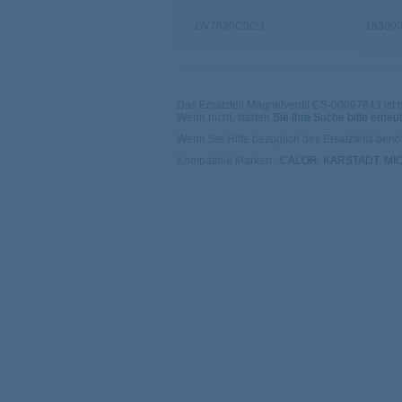
GV7630C0/23
18300
GV7620C0/23
18300
Das Ersatzteil Magnetventil CS-00097843 ist m
Wenn nicht, starten
Sie Ihre Suche bitte erneut
GV7556C0/23
18300
Wenn Sie Hilfe bezüglich des Ersatzteils benöt
Kompatible Marken :
CALOR
,
KARSTADT
,
MI
GV7096C2/23
18300
GV7091C2/23
18300
GV7340C0/23
18300
GV8431C0/23
18300
GV7096C0/23
18300