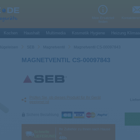
Mein Ersatzteil
Kontaktiere
finden
Kochen
Haushalt
Multimedia
Kosmetik Hygiene
Heizung Klimaa
Bügeleisen
SEB
Magnetventil
Magnetventil CS-00097843
MAGNETVENTIL CS-00097843
Prüfen Sie, ob dieses Produkt für Ihr Gerät
Liefer
geeignet ist
Sichere Bezahlung
Ihr Zubehör zu Ihnen nach Hause
Schnelle
in
LIEFERUNG
48h