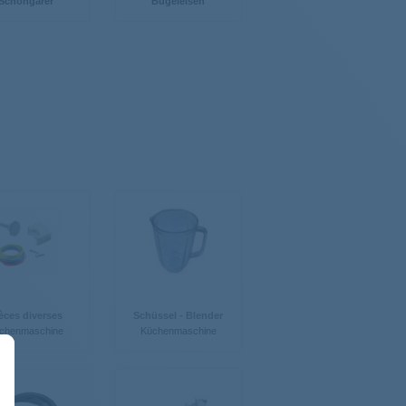
Schongarer
Bügeleisen
èces diverses
Schüssel - Blender
chenmaschine
Küchenmaschine