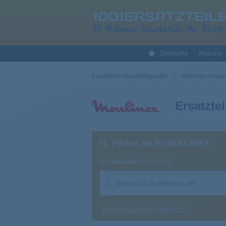
Startseite
Wäsche
Ersatzteile Haushaltsgeräte
Moulinex Ersatzt
Ersatzt
Finden Sie Ihr MOULINEX
Die
Referenz
Ihres Geräts
Wo finde ich meine Referenz?