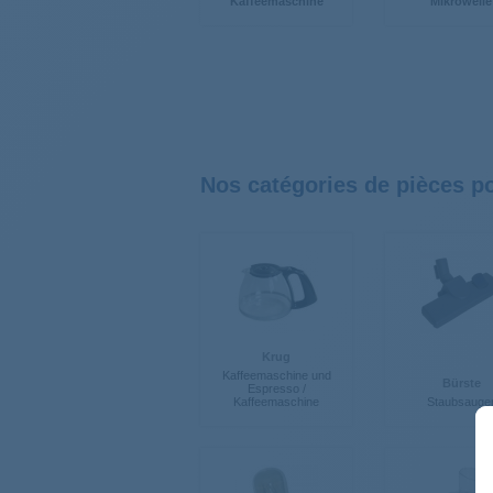
Kaffeemaschine
Mikrowelle
Nos catégories de pièces 
Krug
Kaffeemaschine und
Bürste
Espresso /
Kaffeemaschine
Staubsauge