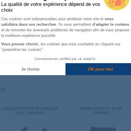
La qualité de votre expérience dépend de vos
choix
Plateforme de Gestion du Consentemen
Ces cookies sont indispensables pour améliorer notre site et
vous
Messer -
satisfaire dans vos recherches
. Ils nous permettent
d'adapter le contenu
l -
Wiegemesser -
Gr
Axeptio consent
g
Schale
Reibe
u
et de remonter les éventuels problèmes de navigation afin de vous proposer
ine
Mikrowelle
Küchenmaschine
la meilleure expérience possible.
Vous pouvez choisir
, les cookies que vous souhaitez en cliquant sur
"paramétrer les cookies".
Weitere Kategorien anzeigen
Consentements certifiés par
Je choisis
OK pour moi
EX
2 BESCHICHTETE PFaNNCHEN
MÖBELBÜRSTE 32 MM
OVAL XA400102
ZR900801