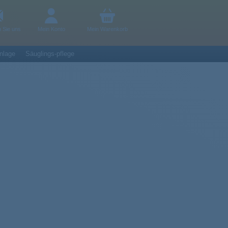
n Sie uns
Mein Konto
Mein Warenkorb
nlage
Säuglings-pflege