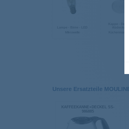
Kappe - Decke
Lampe - Birne - LED
Abdeckun
Mikrowelle
Küchenmasch
Unsere Ersatzteile MOULIN
KAFFEEKANNE+DECKEL SS-
986885