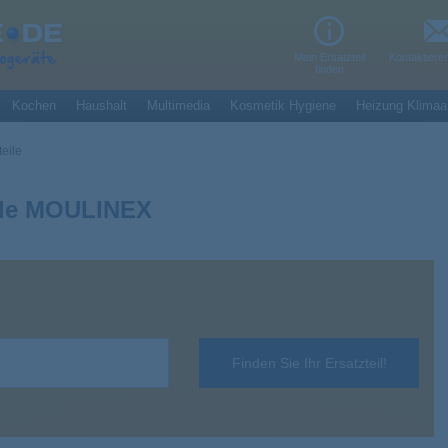
Mein Ersatzteil
Kontaktiere
finden
Kochen
Haushalt
Multimedia
Kosmetik Hygiene
Heizung Klimaa
eile
eile MOULINEX
Finden Sie Ihr Ersatzteil!