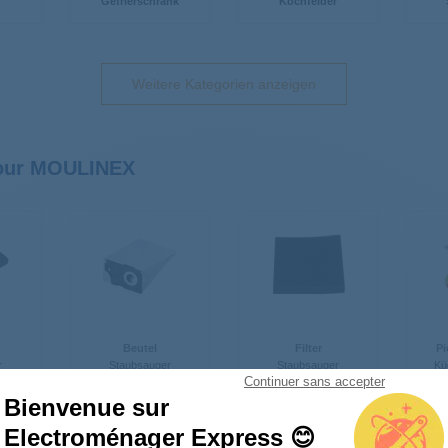
Gefrierschrank
Kochfelder
Weitere Kategorien anzeigen
pour MOULINEX
Beutel
Filter
Pi
r
Staubsauger
Staubsauger
Kü
Continuer sans accepter
Bienvenue sur
Electroménager Express 😊