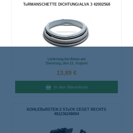
TuRMANSCHETTE DICHTUNG/ALVA 3 42002568
Lieferung bei Ihnen am
Dienstag
, den 11. August
13,89 €
In den Warenkorb
KOHLEBuRSTEN 2 STuCK CESET RECHTS
481236248004