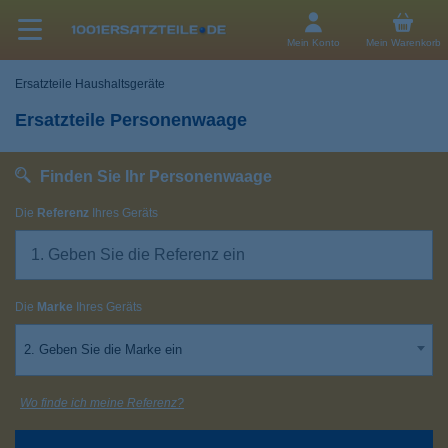
Mein Konto
Mein Warenkorb
Ersatzteile Haushaltsgeräte
Ersatzteile Personenwaage
Finden Sie Ihr Personenwaage
Die
Referenz
Ihres Geräts
Die
Marke
Ihres Geräts
2. Geben Sie die Marke ein
Wo finde ich meine Referenz?