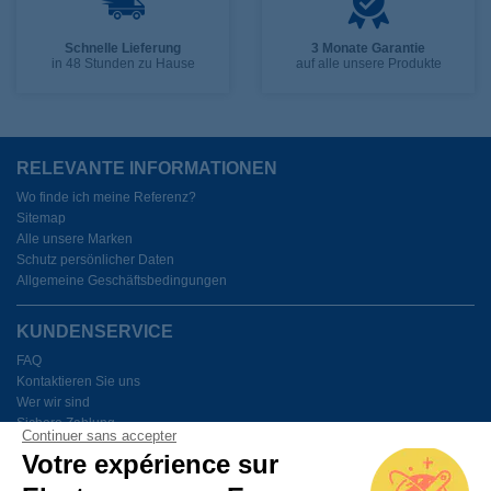
Schnelle Lieferung
3 Monate Garantie
in 48 Stunden zu Hause
auf alle unsere Produkte
RELEVANTE INFORMATIONEN
Wo finde ich meine Referenz?
Sitemap
Alle unsere Marken
Schutz persönlicher Daten
Allgemeine Geschäftsbedingungen
KUNDENSERVICE
FAQ
Kontaktieren Sie uns
Wer wir sind
Sichere Zahlung
Continuer sans accepter
Meine Cookies verwalten
Votre expérience sur