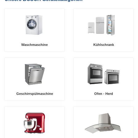
Waschmaschine
Kühlschrank
Geschirrspülmaschine
Ofen - Herd