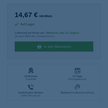
14,67 €
inkl.Mwst.
Auf Lager
Lieferung bei Ihnen am :
Mittwoch
, den 12. August
(je nach Wahl des Transporteurs)
In den Warenkorb
24 Monate
14 Tage
Garantie
Rückgaberecht
technischer Service
Sichere
Kreditkartenzahlung
rufen Sie uns an