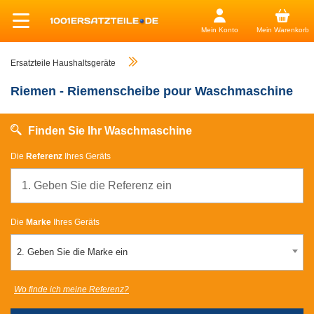
Mein Konto
Mein Warenkorb
Ersatzteile Haushaltsgeräte
Riemen - Riemenscheibe pour Waschmaschine
Finden Sie Ihr Waschmaschine
Die
Referenz
Ihres Geräts
Die
Marke
Ihres Geräts
2. Geben Sie die Marke ein
Wo finde ich meine Referenz?