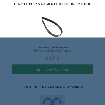
1196J5 EL POLY V RIEMEN HUTCHINSON 1323531200
Lieferung bei Ihnen am
Donnerstag
, den 13. August
6,97 €
In den Warenkorb
C00311692 POLY-V-RIEMEN 481235818204