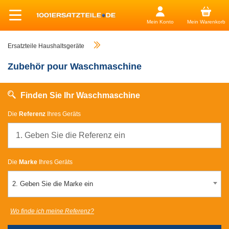
Mein Konto
Mein Warenkorb
Ersatzteile Haushaltsgeräte
Zubehör pour Waschmaschine
Finden Sie Ihr Waschmaschine
Die
Referenz
Ihres Geräts
Die
Marke
Ihres Geräts
2. Geben Sie die Marke ein
Wo finde ich meine Referenz?