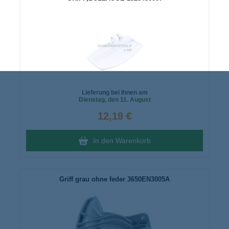
Lieferung bei Ihnen am
Dienstag
, den 11. August
12,19 €
In den Warenkorb
Griff grau ohne feder 3650EN3005A