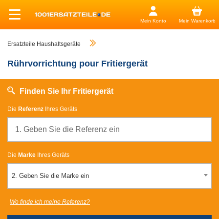
Mein Konto
Mein Warenkorb
Ersatzteile Haushaltsgeräte
Rührvorrichtung pour Fritiergerät
Finden Sie Ihr Fritiergerät
Die
Referenz
Ihres Geräts
Die
Marke
Ihres Geräts
2. Geben Sie die Marke ein
Wo finde ich meine Referenz?