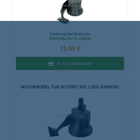
Lieferung bei Ihnen am
Samstag
, den 8. August
11,64 €
In den Warenkorb
MISCHPADDEL FuR ACTIFRY BIS 1,2KG XA900302