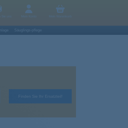
n Sie uns
Mein Konto
Mein Warenkorb
nlage
Säuglings-pflege
Finden Sie Ihr Ersatzteil!