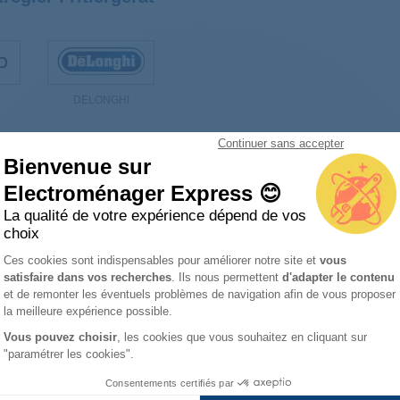
DELONGHI
Continuer sans accepter
Bienvenue sur
Electroménager Express 😊
Thermostatregler Fritiergerät
La qualité de votre expérience dépend de vos
choix
Ths ksd301-g 140 tongb(6.3x0. 8-
Plateforme de Gestion du Consentemen
Ces cookies sont indispensables pour améliorer notre site et
vous
90) f28 5212510091
satisfaire dans vos recherches
. Ils nous permettent
d'adapter le contenu
Axeptio consent
et de remonter les éventuels problèmes de navigation afin de vous proposer
la meilleure expérience possible.
Vous pouvez choisir
, les cookies que vous souhaitez en cliquant sur
"paramétrer les cookies".
Consentements certifiés par