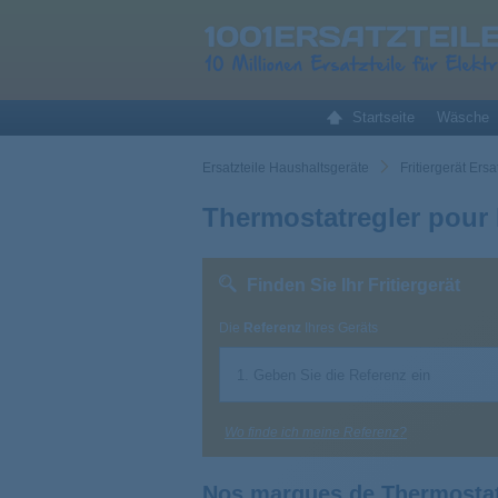
Startseite
Wäsche
Ersatzteile Haushaltsgeräte
Fritiergerät Ersa
Thermostatregler pour F
Finden Sie Ihr Fritiergerät
Die
Referenz
Ihres Geräts
Wo finde ich meine Referenz?
Nos marques de Thermostatr