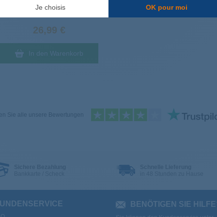
Je choisis
OK pour moi
Lieferung bei Ihnen am
Donnerstag
, den 13. August
26,99 €
In den Warenkorb
n Sie alle unsere Bewertungen
Sichere Bezahlung
Schnelle Lieferung
Bankkarte / Scheck
in 48 Stunden zu Hause
UNDENSERVICE
BENÖTIGEN SIE HILFE
AQ