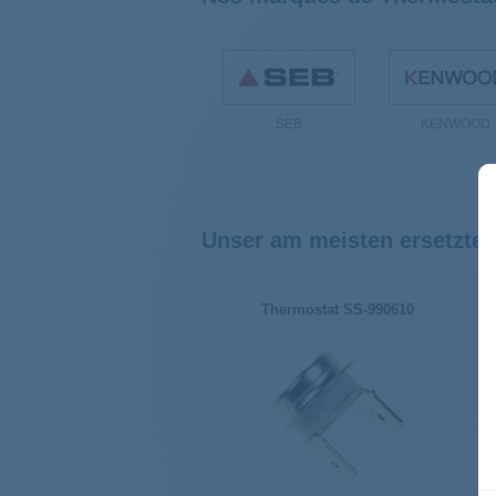
SEB
KENWOOD
Unser am meisten ersetzter 
Thermostat SS-990610