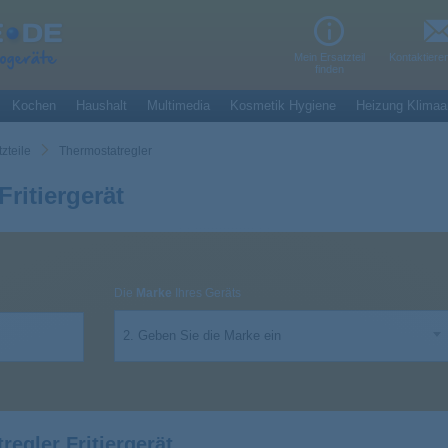
Mein Ersatzteil
Kontaktiere
finden
Kochen
Haushalt
Multimedia
Kosmetik Hygiene
Heizung Klimaa
tzteile
Thermostatregler
ritiergerät
Die
Marke
Ihres Geräts
2. Geben Sie die Marke ein
egler Fritiergerät