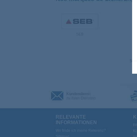
SEB
Sehe
Kundendienst
zu Ihren Diensten
RELEVANTE
K
INFORMATIONEN
F
Wo finde ich meine Referenz?
Ko
Sitemap
We