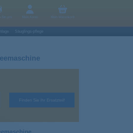
n Sie uns
Mein Konto
Mein Warenkorb
nlage
Säuglings-pflege
feemaschine
Finden Sie Ihr Ersatzteil!
feemaschine