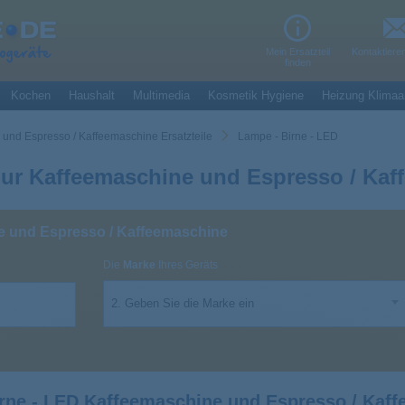
Mein Ersatzteil
Kontaktiere
finden
Kochen
Haushalt
Multimedia
Kosmetik Hygiene
Heizung Klimaa
und Espresso / Kaffeemaschine Ersatzteile
Lampe - Birne - LED
our Kaffeemaschine und Espresso / Kaf
e und Espresso / Kaffeemaschine
Die
Marke
Ihres Geräts
2. Geben Sie die Marke ein
rne - LED Kaffeemaschine und Espresso / Kaf