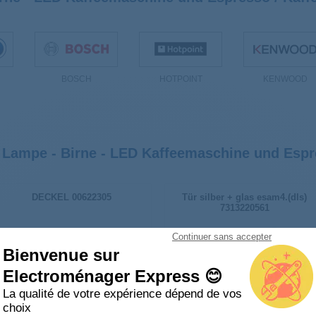
BOSCH
HOTPOINT
KENWOOD
 Lampe - Birne - LED Kaffeemaschine und Espr
DECKEL 00622305
Tür silber + glas esam4.(dls)
7313220561
Continuer sans accepter
Bienvenue sur
Electroménager Express 😊
La qualité de votre expérience dépend de vos
choix