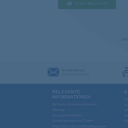
In den Warenkorb
Sehe
Kundendienst
zu Ihren Diensten
RELEVANTE
K
INFORMATIONEN
F
Wo finde ich meine Referenz?
Ko
Sitemap
We
Alle unsere Marken
Si
Schutz persönlicher Daten
Me
Allgemeine Geschäftsbedingungen