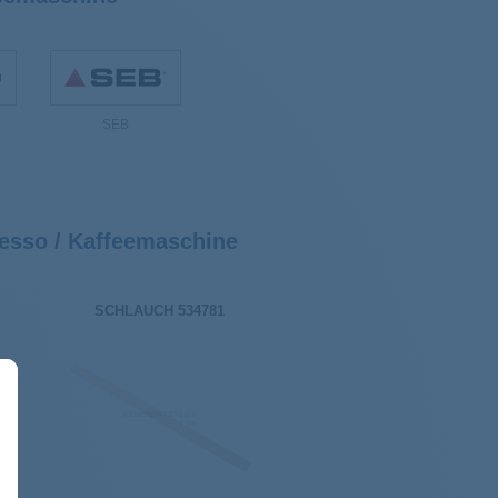
SEB
esso / Kaffeemaschine
SCHLAUCH 534781