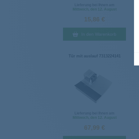
Lieferung bei Ihnen am
Mittwoch
, den 12. August
15,86 €
In den Warenkorb
Tür mit auslauf 7313224141
Lieferung bei Ihnen am
Mittwoch
, den 12. August
67,99 €