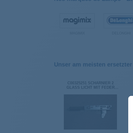
MAGIMIX
DELONGHI
Unser am meisten ersetzter
C00325251 SCHARNIER 2
GLASS LICHT MIT FEDER
481010562917