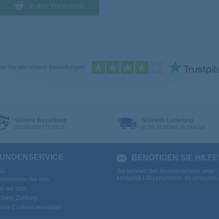
In den Warenkorb
n Sie alle unsere Bewertungen
Sichere Bezahlung
Schnelle Lieferung
Bankkarte / Scheck
in 48 Stunden zu Hause
UNDENSERVICE
BENÖTIGEN SIE HILFE
AQ
Sie können den Kundenservice unter
kontakt@1001ersatzteile.de
erreichen
ntaktieren Sie uns
r wir sind
chere Zahlung
ine Cookies verwalten