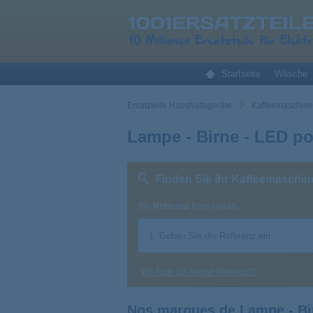
Startseite
Wäsche
Ersatzteile Haushaltsgeräte
Kaffeemaschine 
Lampe - Birne - LED p
Finden Sie Ihr Kaffeemaschin
Die
Referenz
Ihres Geräts
Wo finde ich meine Referenz?
Nos marques de Lampe - Bi