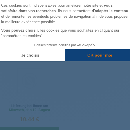
Plateforme de Gestion du Consentemen
Lieferung bei Ihnen am
Lieferung bei Ihnen am
Ces cookies sont indispensables pour améliorer notre site et
vous
Mittwoch
, den 26. August
Freitag
, den 14. August
satisfaire dans vos recherches
. Ils nous permettent
d'adapter le contenu
Axeptio consent
et de remonter les éventuels problèmes de navigation afin de vous proposer
19,99 €
33,51 €
la meilleure expérience possible.
Vous pouvez choisir
, les cookies que vous souhaitez en cliquant sur
In den Warenkorb
In den Warenkorb
"paramétrer les cookies".
Consentements certifiés par
ABDECKUNG MS-621344
Je choisis
OK pour moi
Lieferung bei Ihnen am
Mittwoch
, den 12. August
10,44 €