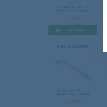
Lieferung bei Ihnen am
Mittwoch
, den 12. August
4,36 €
In den Warenkorb
Schlauch 5313223191
Lieferung bei Ihnen am
Mittwoch
, den 12. August
14,99 €