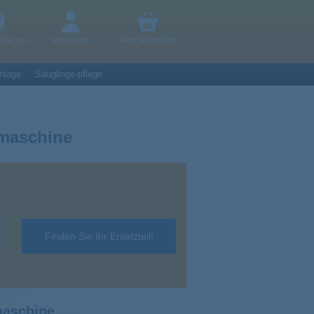
n Sie uns
Mein Konto
Mein Warenkorb
nlage
Säuglings-pflege
emaschine
Finden Sie Ihr Ersatzteil!
maschine