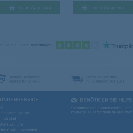
In den Warenkorb
In den Warenkorb
n Sie alle unsere Bewertungen
Sichere Bezahlung
Schnelle Lieferung
Bankkarte / Scheck
in 48 Stunden zu Hause
UNDENSERVICE
BENÖTIGEN SIE HILFE
AQ
Sie können den Kundenservice unter
kontakt@1001ersatzteile.de
erreichen
ntaktieren Sie uns
r wir sind
chere Zahlung
ine Cookies verwalten