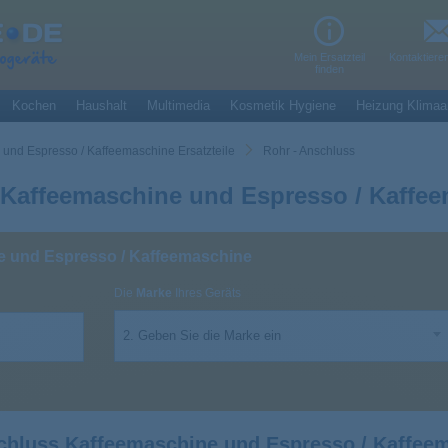
Mein Ersatzteil
Kontaktiere
finden
Kochen
Haushalt
Multimedia
Kosmetik Hygiene
Heizung Klimaa
und Espresso / Kaffeemaschine Ersatzteile
Rohr - Anschluss
 Kaffeemaschine und Espresso / Kaffe
e und Espresso / Kaffeemaschine
Die
Marke
Ihres Geräts
2. Geben Sie die Marke ein
chluss Kaffeemaschine und Espresso / Kaffee