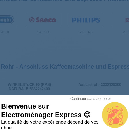
NGHI
SAECO
PHILIPS
MEL
 Rohr - Anschluss Kaffeemaschine und Espres
WINKELSTuCK 90 (PPS)
Auslassrohr 5332129300
NATURALE 5332242400
Continuer sans accepter
Bienvenue sur
Electroménager Express 😊
La qualité de votre expérience dépend de vos
choix