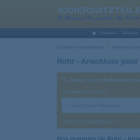
Startseite
Wäsche
Ersatzteile Haushaltsgeräte
Kaffeemaschine 
Rohr - Anschluss pour
Finden Sie Ihr Kaffeemaschin
Die
Referenz
Ihres Geräts
Wo finde ich meine Referenz?
Nos marques de Rohr - Ans