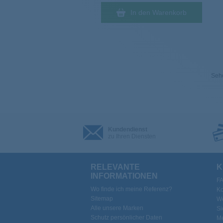
In den Warenkorb
Sehe
Kundendienst
zu Ihren Diensten
RELEVANTE
K
INFORMATIONEN
F
Wo finde ich meine Referenz?
Ko
Sitemap
We
Alle unsere Marken
Si
Schutz persönlicher Daten
Me