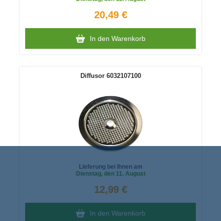
20,49 €
In den Warenkorb
Diffusor 6032107100
Lieferung bei Ihnen am
Dienstag
, den 11. August
12,99 €
In den Warenkorb