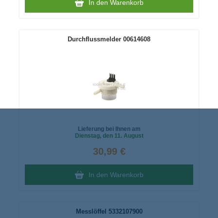
In den Warenkorb
Durchflussmelder 00614608
Lieferung bei Ihnen am
Dienstag
, den 11. August
30,99 €
In den Warenkorb
Messlöffel 5332107900