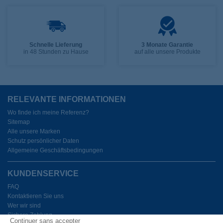
Schnelle Lieferung
3 Monate Garantie
in 48 Stunden zu Hause
auf alle unsere Produkte
RELEVANTE INFORMATIONEN
Wo finde ich meine Referenz?
Sitemap
Alle unsere Marken
Schutz persönlicher Daten
Allgemeine Geschäftsbedingungen
KUNDENSERVICE
FAQ
Kontaktieren Sie uns
Wer wir sind
Sichere Zahlung
Continuer sans accepter