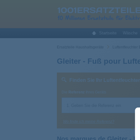
Startseite
Wäsche
Ersatzteile Haushaltsgeräte
Luftentfeuchter 
Gleiter - Fuß pour Luft
Finden Sie Ihr Luftentfeuchter
Die
Referenz
Ihres Geräts
Wo finde ich meine Referenz?
Nos marques de Gleiter - F