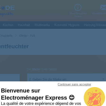
Mein Ersatzteil
Kontaktiere
finden
Kochen
Haushalt
Multimedia
Kosmetik Hygiene
Heizung Klimaa
Ersatzteile
Gleiter - Fuß
entfeuchter
Die
Marke
Ihres Geräts
2. Geben Sie die Marke ein
Continuer sans accepter
Bienvenue sur
Electroménager Express 😊
La qualité de votre expérience dépend de vos
uß Luftentfeuchter