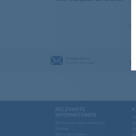
Sehe
Kundendienst
zu Ihren Diensten
RELEVANTE
K
INFORMATIONEN
F
Wo finde ich meine Referenz?
Ko
Sitemap
We
Alle unsere Marken
Si