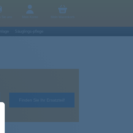
n Sie uns
Mein Konto
Mein Warenkorb
nlage
Säuglings-pflege
Finden Sie Ihr Ersatzteil!