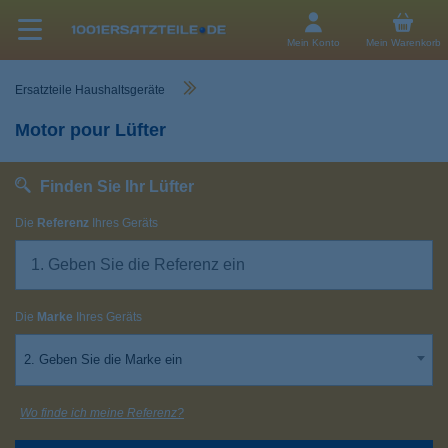
Mein Konto
Mein Warenkorb
Ersatzteile Haushaltsgeräte
Motor pour Lüfter
Finden Sie Ihr Lüfter
Die
Referenz
Ihres Geräts
Die
Marke
Ihres Geräts
2. Geben Sie die Marke ein
Wo finde ich meine Referenz?