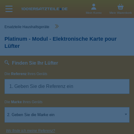
Mein Konto
Mein Warenkorb
Ersatzteile Haushaltsgeräte
Platinum - Modul - Elektronische Karte pour
Lüfter
Finden Sie Ihr Lüfter
Die
Referenz
Ihres Geräts
Die
Marke
Ihres Geräts
2. Geben Sie die Marke ein
Wo finde ich meine Referenz?