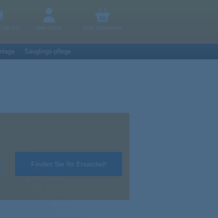
n Sie uns
Mein Konto
Mein Warenkorb
nlage
Säuglings-pflege
Finden Sie Ihr Ersatzteil!