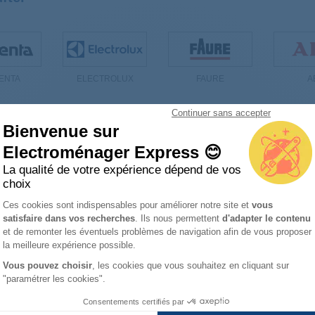
ENTA
ELECTROLUX
FAURE
A
Continuer sans accepter
Bienvenue sur
Electroménager Express 😊
 Zubehör Lüfter
La qualité de votre expérience dépend de vos
choix
Set temperaturfühler spule,315
Stecker brückenstecker dummy
Plateforme de Gestion du Consentemen
Ces cookies sont indispensables pour améliorer notre site et
vous
140048472025
n 3875403002
satisfaire dans vos recherches
. Ils nous permettent
d'adapter le contenu
Axeptio consent
et de remonter les éventuels problèmes de navigation afin de vous proposer
la meilleure expérience possible.
Vous pouvez choisir
, les cookies que vous souhaitez en cliquant sur
"paramétrer les cookies".
Consentements certifiés par