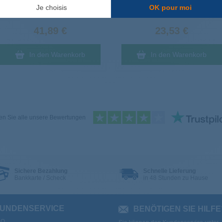
Je choisis
OK pour moi
Lieferung bei Ihnen am
Lieferung bei Ihnen am
Dienstag
, den 11. August
Dienstag
, den 11. August
41,89 €
23,53 €
In den Warenkorb
In den Warenkorb
n Sie alle unsere Bewertungen
Sichere Bezahlung
Schnelle Lieferung
Bankkarte / Scheck
in 48 Stunden zu Hause
UNDENSERVICE
BENÖTIGEN SIE HILFE
AQ