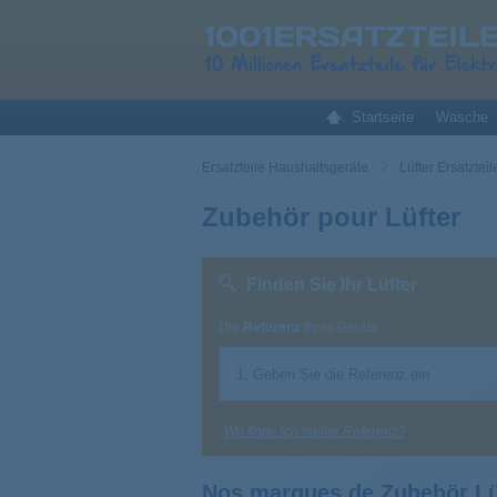
Startseite
Wäsche
Ersatzteile Haushaltsgeräte
Lüfter Ersatztei
Zubehör pour Lüfter
Finden Sie Ihr Lüfter
Die
Referenz
Ihres Geräts
Wo finde ich meine Referenz?
Nos marques de Zubehör Lü