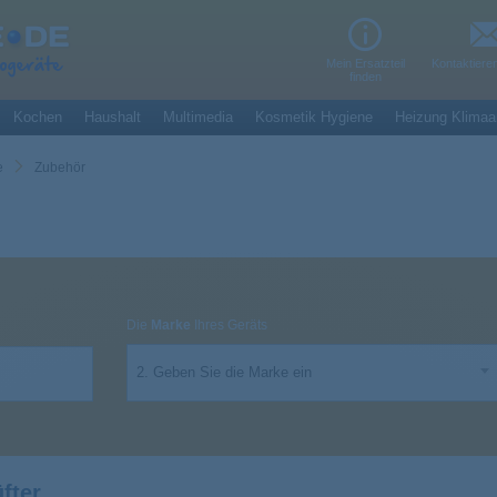
Mein Ersatzteil
Kontaktiere
finden
Kochen
Haushalt
Multimedia
Kosmetik Hygiene
Heizung Klimaa
le
Zubehör
Die
Marke
Ihres Geräts
2. Geben Sie die Marke ein
fter