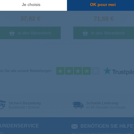
Je choisis
OK pour moi
Lieferung bei Ihnen am
Lieferung bei Ihnen am
Mittwoch
, den 26. August
Freitag
, den 14. August
37,62 €
71,68 €
In den Warenkorb
In den Warenkorb
n Sie alle unsere Bewertungen
Sichere Bezahlung
Schnelle Lieferung
Bankkarte / Scheck
in 48 Stunden zu Hause
UNDENSERVICE
BENÖTIGEN SIE HILFE
AQ