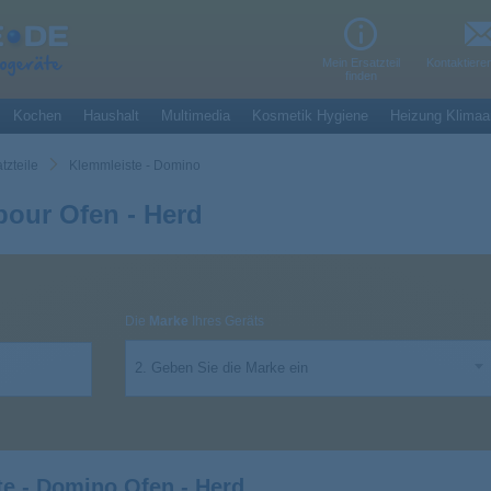
Mein Ersatzteil
Kontaktiere
finden
Kochen
Haushalt
Multimedia
Kosmetik Hygiene
Heizung Klimaa
tzteile
Klemmleiste - Domino
pour Ofen - Herd
Die
Marke
Ihres Geräts
2. Geben Sie die Marke ein
e - Domino Ofen - Herd