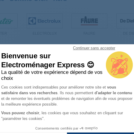
TER
ELECTROLUX
FAURE
DE DI
Continuer sans accepter
Bienvenue sur
Electroménager Express 😊
 Klemmleiste - Domino Ofen - Herd
La qualité de votre expérience dépend de vos
choix
Fassung 00055657
Anschluss-gehäuse 3570024053
Plateforme de Gestion du Consentemen
Ces cookies sont indispensables pour améliorer notre site et
vous
satisfaire dans vos recherches
. Ils nous permettent
d'adapter le contenu
Axeptio consent
et de remonter les éventuels problèmes de navigation afin de vous proposer
la meilleure expérience possible.
Vous pouvez choisir
, les cookies que vous souhaitez en cliquant sur
"paramétrer les cookies".
Consentements certifiés par