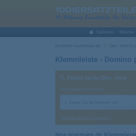
Startseite
Wäsche
Ersatzteile Haushaltsgeräte
Ofen - Herd Ersa
Klemmleiste - Domino 
Finden Sie Ihr Ofen - Herd
Die
Referenz
Ihres Geräts
Wo finde ich meine Referenz?
Nos marques de Klemmleist