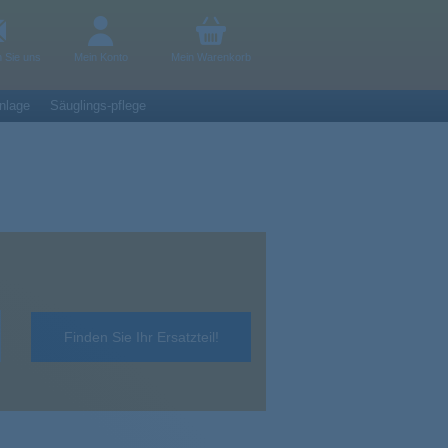
n Sie uns
Mein Konto
Mein Warenkorb
nlage
Säuglings-pflege
Finden Sie Ihr Ersatzteil!