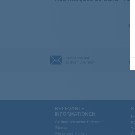
Sehe
Kundendienst
zu Ihren Diensten
RELEVANTE
K
INFORMATIONEN
F
Wo finde ich meine Referenz?
Ko
Sitemap
We
Alle unsere Marken
Si