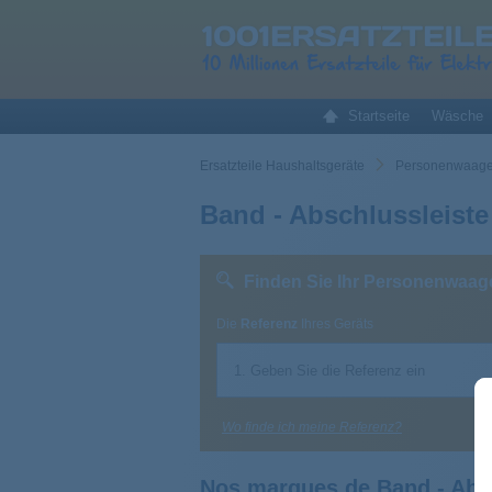
Startseite
Wäsche
Ersatzteile Haushaltsgeräte
Personenwaage 
Band - Abschlussleist
Finden Sie Ihr Personenwaag
Die
Referenz
Ihres Geräts
Wo finde ich meine Referenz?
Nos marques de Band - Abs