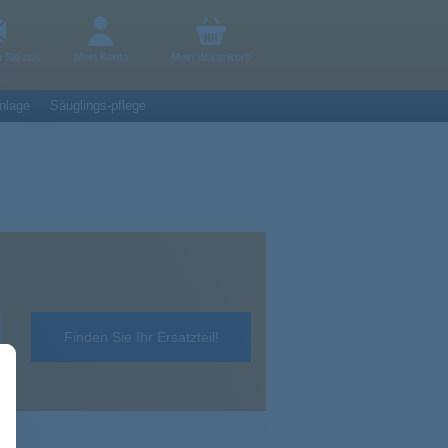
n Sie uns
Mein Konto
Mein Warenkorb
nlage
Säuglings-pflege
Finden Sie Ihr Ersatzteil!