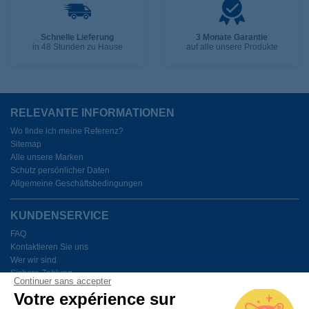
Schnelle Lieferung
3 Monate Garantie
in 48 Stunden zu Hause
auf alle unsere Produkte
RELEVANTE INFORMATIONEN
Wo finde ich meine Referenz?
Sitemap
Alle unsere Marken
Schutz persönlicher Daten
Allgemeine Geschäftsbedingungen
KUNDENSERVICE
FAQ
Kontaktieren Sie uns
Wer wir sind
Sichere Zahlung
Continuer sans accepter
Meine Cookies verwalten
Votre expérience sur