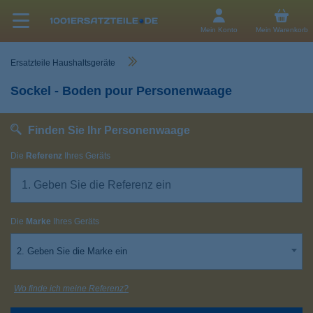
Mein Konto
Mein Warenkorb
Ersatzteile Haushaltsgeräte
Sockel - Boden pour Personenwaage
Finden Sie Ihr Personenwaage
Die
Referenz
Ihres Geräts
Die
Marke
Ihres Geräts
2. Geben Sie die Marke ein
Wo finde ich meine Referenz?