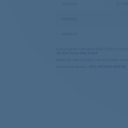
AR8319C
92728
AR8893C
AR8815C
Das Ersatzteil Griff weiss 960012896 ist mit me
ARC3300
Sie Ihre Suche bitte erneut
.
Wenn Sie Hilfe bezüglich des Ersatzteils benöt
AR8258B
Kompatible Marken :
AEG
,
ARTHUR MARTIN
,
AR8258B
92840
AR8310C
AR8251B1
AR8098D