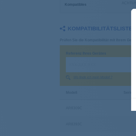
ACHTUNG
Kompatibles
KOMPATIBILITÄTSLISTE
Prüfen Sie die Kompatibilität mit Ihrem Gerät
Referenz Ihres Gerätes
Wo finde ich mein Modell ?
Modell
Serie
AR8309C
AR8393C