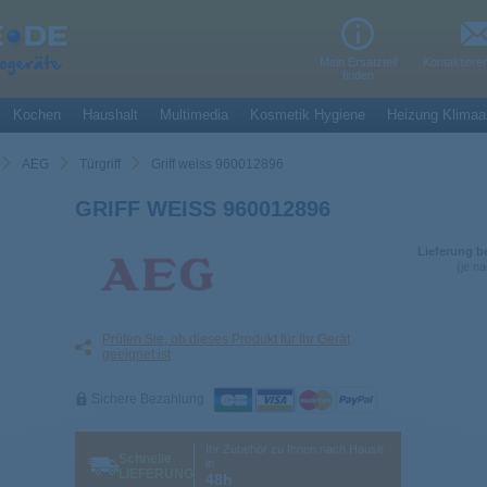
Mein Ersatzteil
Kontaktiere
finden
Kochen
Haushalt
Multimedia
Kosmetik Hygiene
Heizung Klimaa
AEG
Türgriff
Griff weiss 960012896
GRIFF WEISS 960012896
Lieferung b
(je n
Prüfen Sie, ob dieses Produkt für Ihr Gerät
geeignet ist
Sichere Bezahlung
Ihr Zubehör zu Ihnen nach Hause
Schnelle
in
LIEFERUNG
48h