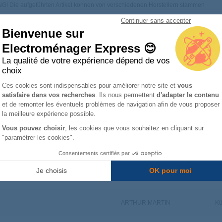
! Die aufgeführten Artikel können von verschiedenen Herstellern stammen
Continuer sans accepter
Bienvenue sur
Electroménager Express 😊
La qualité de votre expérience dépend de vos
 :
choix
Plateforme de Gestion du Consentemen
Ces cookies sont indispensables pour améliorer notre site et
vous
Marke Ihres Gerätes
satisfaire dans vos recherches
. Ils nous permettent
d'adapter le contenu
Axeptio consent
et de remonter les éventuels problèmes de navigation afin de vous proposer
la meilleure expérience possible.
Vous pouvez choisir
, les cookies que vous souhaitez en cliquant sur
"paramétrer les cookies".
nnummer
Marken
Ty
Consentements certifiés par
Je choisis
OK pour moi
ARTHUR MARTIN
Kü
ARTHUR MARTIN
Kü