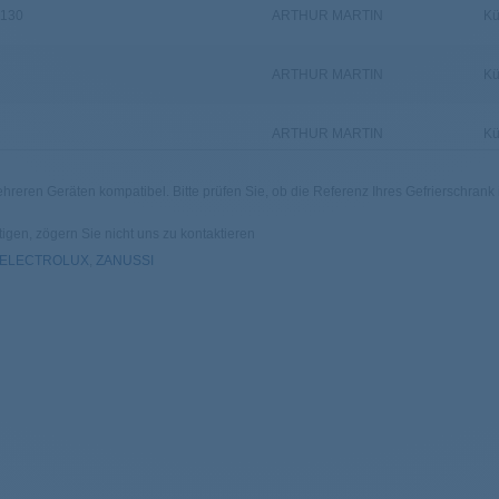
1130
ARTHUR MARTIN
Kü
ARTHUR MARTIN
Kü
ARTHUR MARTIN
Kü
hreren Geräten kompatibel. Bitte prüfen Sie, ob die Referenz Ihres Gefrierschrank in
ARTHUR MARTIN
Kü
igen, zögern Sie nicht uns zu kontaktieren
ARTHUR MARTIN
Kü
ELECTROLUX
,
ZANUSSI
120700
ARTHUR MARTIN
Kü
ARTHUR MARTIN
Kü
ARTHUR MARTIN
Kü
ARTHUR MARTIN
Kü