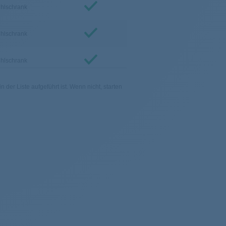
hlschrank
hlschrank
hlschrank
 der Liste aufgeführt ist. Wenn nicht, starten
hlschrank
hlschrank
hlschrank
hlschrank
hlschrank
hlschrank