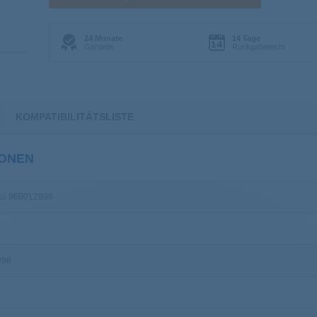
24 Monate
14 Tage
Garantie
Rückgaberecht
KOMPATIBILITÄTSLISTE
IONEN
iss 960012896
896