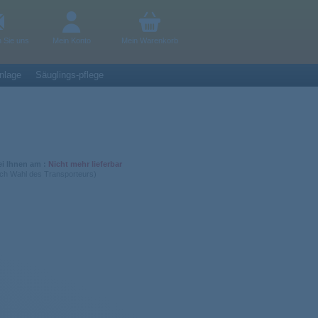
n Sie uns
Mein Konto
Mein Warenkorb
nlage
Säuglings-pflege
ei Ihnen am :
Nicht mehr lieferbar
ach Wahl des Transporteurs)