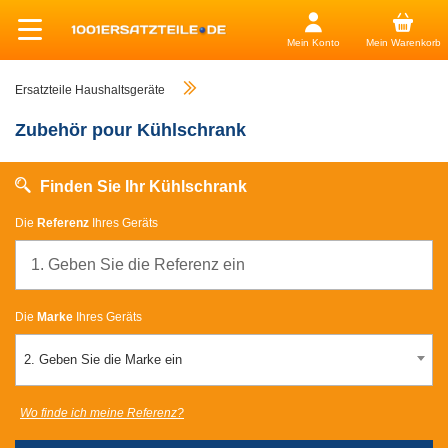
Mein Konto
Mein Warenkorb
Ersatzteile Haushaltsgeräte
Zubehör pour Kühlschrank
Finden Sie Ihr Kühlschrank
Die
Referenz
Ihres Geräts
Die
Marke
Ihres Geräts
2. Geben Sie die Marke ein
Wo finde ich meine Referenz?