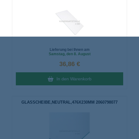
Lieferung bei Ihnen am
Samstag
, den 8. August
36,86 €
In den Warenkorb
GLASSCHEIBE,NEUTRAL,476X230MM 2060798077