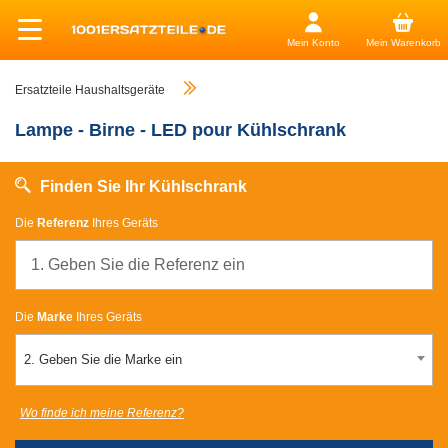
Mein Konto
Mein Warenkorb
Ersatzteile Haushaltsgeräte
Lampe - Birne - LED pour Kühlschrank
Finden Sie Ihr Kühlschrank
Die
Referenz
Ihres Geräts
Die
Marke
Ihres Geräts
2. Geben Sie die Marke ein
Wo finde ich meine Referenz?