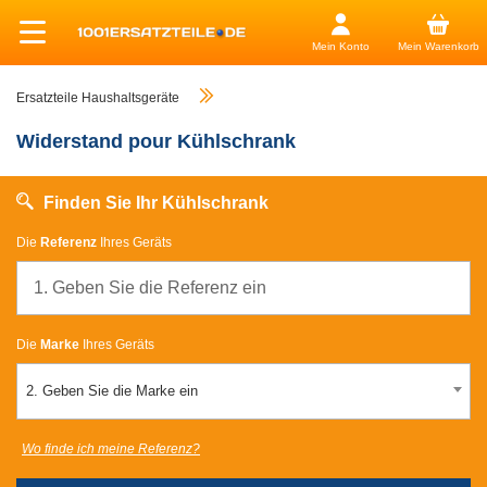
Mein Konto
Mein Warenkorb
Ersatzteile Haushaltsgeräte
Widerstand pour Kühlschrank
Finden Sie Ihr Kühlschrank
Die
Referenz
Ihres Geräts
Die
Marke
Ihres Geräts
2. Geben Sie die Marke ein
Wo finde ich meine Referenz?