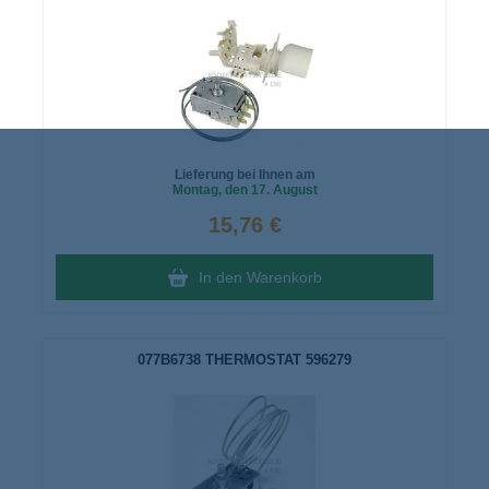
Lieferung bei Ihnen am
Montag
, den 17. August
15,76 €
In den Warenkorb
077B6738 THERMOSTAT 596279