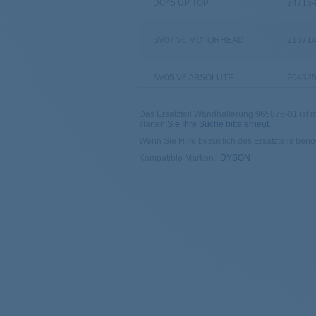
DC45 UP TOP
24715-
SV07 V6 MOTORHEAD
216714
SV05 V6 ABSOLUTE
204325
Das Ersatzteil Wandhalterung 965876-01 ist mit
DC62
227480
starten
Sie Ihre Suche bitte erneut
.
Wenn Sie Hilfe bezüglich des Ersatzteils benöt
DC45 ANIMAL
23983-
Kompatible Marken :
DYSON
SV09 V6 ABSOLUTE
211979
SV07 V6 ANIMAL PRO +
216713
SV03 V6
235493
SV07 V6 ANIMAL PRO
210672