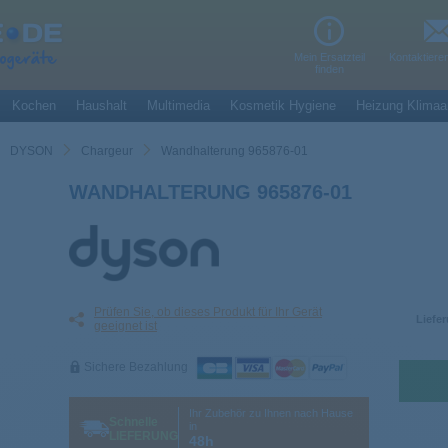
Mein Ersatzteil
Kontaktiere
finden
Kochen
Haushalt
Multimedia
Kosmetik Hygiene
Heizung Klimaa
DYSON
Chargeur
Wandhalterung 965876-01
WANDHALTERUNG 965876-01
Prüfen Sie, ob dieses Produkt für Ihr Gerät
Liefer
geeignet ist
Sichere Bezahlung
Ihr Zubehör zu Ihnen nach Hause
Schnelle
in
LIEFERUNG
48h