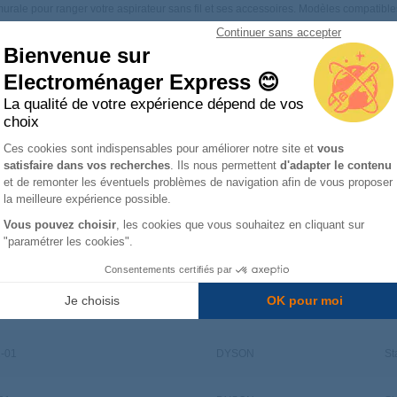
murale pour ranger votre aspirateur sans fil et ses accessoires. Modèles compati
Continuer sans accepter
Bienvenue sur
Electroménager Express 😊
La qualité de votre expérience dépend de vos
 :
choix
Plateforme de Gestion du Consentemen
Marke Ihres Gerätes
Ces cookies sont indispensables pour améliorer notre site et
vous
satisfaire dans vos recherches
. Ils nous permettent
d'adapter le contenu
Axeptio consent
et de remonter les éventuels problèmes de navigation afin de vous proposer
la meilleure expérience possible.
Vous pouvez choisir
, les cookies que vous souhaitez en cliquant sur
"paramétrer les cookies".
nnummer
Marken
Ty
Consentements certifiés par
Je choisis
OK pour moi
-01
DYSON
St
-01
DYSON
St