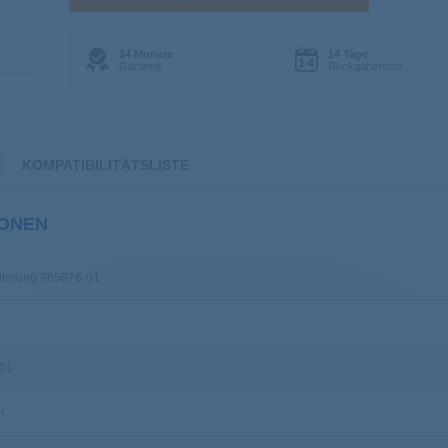
24 Monate
14 Tage
Garantie
Rückgaberecht
KOMPATIBILITÄTSLISTE
IONEN
terung 965876-01
01
r