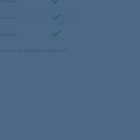
aubsauger
aubsauger
aubsauger
in der Liste aufgeführt ist. Wenn nicht,
aubsauger
aubsauger
aubsauger
aubsauger
aubsauger
aubsauger