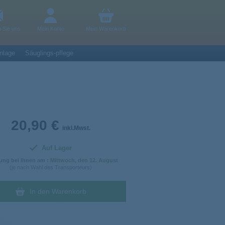
n Sie uns
Mein Konto
Mein Warenkorb
nlage
Säuglings-pflege
20,90 €
inkl.Mwst.
Auf Lager
ung bei Ihnen am :
Mittwoch
, den 12. August
(je nach Wahl des Transporteurs)
In den Warenkorb