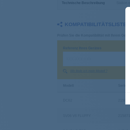
Technische Beschreibung
Station 
KOMPATIBILITÄTSLISTE
Prüfen Sie die Kompatibilität mit Ihrem Gerät
Referenz Ihres Gerätes
Wo finde ich mein Modell ?
Modell
Serie
DC62
215875
SV06 V6 FLUFFY
215871