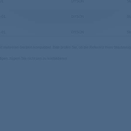
01
DYSON
St
-01
DYSON
St
-01
DYSON
St
 mehreren Geräten kompatibel. Bitte prüfen Sie, ob die Referenz Ihres Staubsauger 
-01
DYSON
St
igen, zögern Sie nicht uns zu kontaktieren
01
DYSON
St
-01
DYSON
St
-01
DYSON
St
-01
DYSON
St
-01
DYSON
St