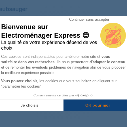
aubsauger
Continuer sans accepter
Bienvenue sur
Electroménager Express 😊
La qualité de votre expérience dépend de vos
choix
Plateforme de Gestion du Consentemen
Ces cookies sont indispensables pour améliorer notre site et
vous
satisfaire dans vos recherches
. Ils nous permettent
d'adapter le contenu
Axeptio consent
et de remonter les éventuels problèmes de navigation afin de vous proposer
la meilleure expérience possible.
Vous pouvez choisir
, les cookies que vous souhaitez en cliquant sur
"paramétrer les cookies".
Consentements certifiés par
Je choisis
OK pour moi