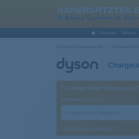
Startseite
Wäsche
Ersatzteile Haushaltsgeräte
Staubsauger Ers
Chargeu
Finden Sie Ihr Staubsauger
Die
Referenz
Ihres Geräts
Wo finde ich meine Referenz?