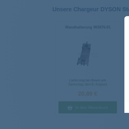
Unsere Chargeur DYSON St
Wandhalterung 965876-01
Lieferung bei Ihnen am
Samstag
, den 8. August
20,89 €
In den Warenkorb