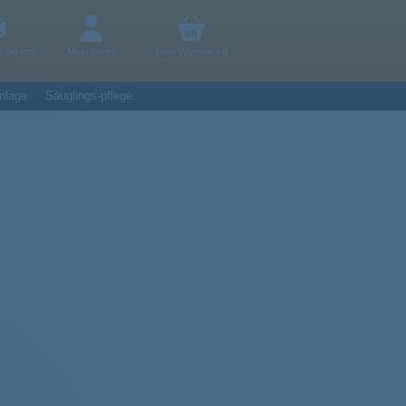
n Sie uns
Mein Konto
Mein Warenkorb
nlage
Säuglings-pflege