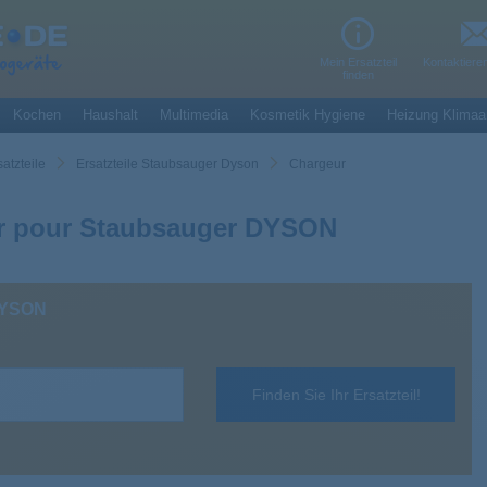
Mein Ersatzteil
Kontaktiere
finden
Kochen
Haushalt
Multimedia
Kosmetik Hygiene
Heizung Klimaa
atzteile
Ersatzteile Staubsauger Dyson
Chargeur
r pour Staubsauger DYSON
 DYSON
Finden Sie Ihr Ersatzteil!