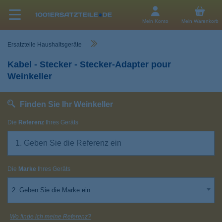
Mein Konto
Mein Warenkorb
Ersatzteile Haushaltsgeräte
Kabel - Stecker - Stecker-Adapter pour
Weinkeller
Finden Sie Ihr Weinkeller
Die
Referenz
Ihres Geräts
Die
Marke
Ihres Geräts
2. Geben Sie die Marke ein
Wo finde ich meine Referenz?