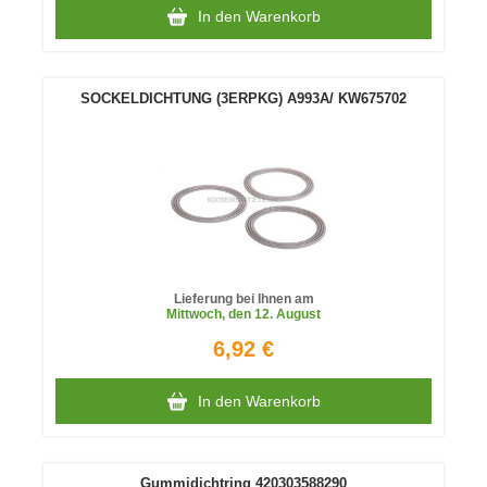
In den Warenkorb
SOCKELDICHTUNG (3ERPKG) A993A/ KW675702
Lieferung bei Ihnen am
Mittwoch
, den 12. August
6,92 €
In den Warenkorb
Gummidichtring 420303588290