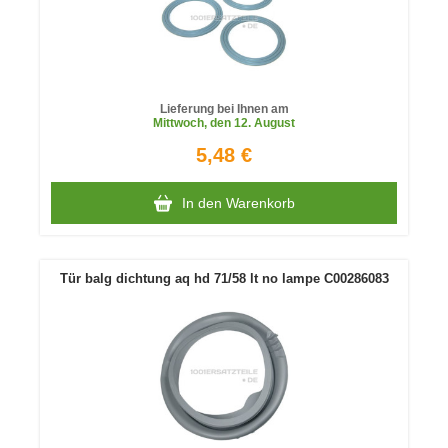
Lieferung bei Ihnen am
Mittwoch
, den 12. August
5,48 €
In den Warenkorb
Tür balg dichtung aq hd 71/58 lt no lampe C00286083