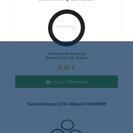
Lieferung bei Ihnen am
Mittwoch
, den 12. August
9,10 €
In den Warenkorb
Sockeldichtung bl330-346(pack3 KW680939