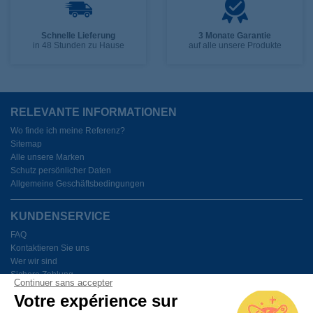
Schnelle Lieferung
3 Monate Garantie
in 48 Stunden zu Hause
auf alle unsere Produkte
RELEVANTE INFORMATIONEN
Wo finde ich meine Referenz?
Sitemap
Alle unsere Marken
Schutz persönlicher Daten
Allgemeine Geschäftsbedingungen
KUNDENSERVICE
FAQ
Kontaktieren Sie uns
Wer wir sind
Sichere Zahlung
Continuer sans accepter
Meine Cookies verwalten
Votre expérience sur