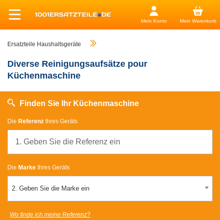
Mein Konto
Mein Warenkorb
Ersatzteile Haushaltsgeräte
Diverse Reinigungsaufsätze pour
Küchenmaschine
Finden Sie Ihr Küchenmaschine
Die
Referenz
Ihres Geräts
Die
Marke
Ihres Geräts
2. Geben Sie die Marke ein
Wo finde ich meine Referenz?