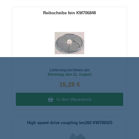
Reibscheibe fein KW706848
Lieferung bei Ihnen am
Dienstag
, den 11. August
15,28 €
In den Warenkorb
High speed drive coupling km260 KW706525