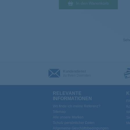
In den Warenkorb
Sehe
Kundendienst
zu Ihren Diensten
RELEVANTE
K
INFORMATIONEN
F
Wo finde ich meine Referenz?
Ko
Sitemap
We
Alle unsere Marken
Si
Schutz persönlicher Daten
Me
Allgemeine Geschäftsbedingungen