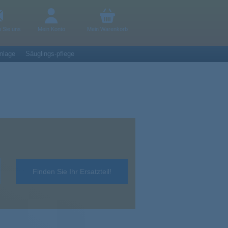
n Sie uns
Mein Konto
Mein Warenkorb
nlage
Säuglings-pflege
Finden Sie Ihr Ersatzteil!