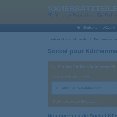
Startseite
Wäsche
Ersatzteile Haushaltsgeräte
Küchenmaschine
Sockel pour Küchenma
Finden Sie Ihr Küchenmaschi
Die
Referenz
Ihres Geräts
Wo finde ich meine Referenz?
Nos marques de Sockel Kü