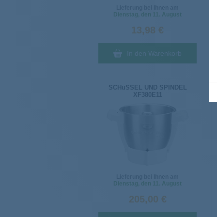
Lieferung bei Ihnen am
Dienstag
, den 11. August
13,98 €
In den Warenkorb
SCHuSSEL UND SPINDEL
XF380E11
Lieferung bei Ihnen am
Dienstag
, den 11. August
205,00 €