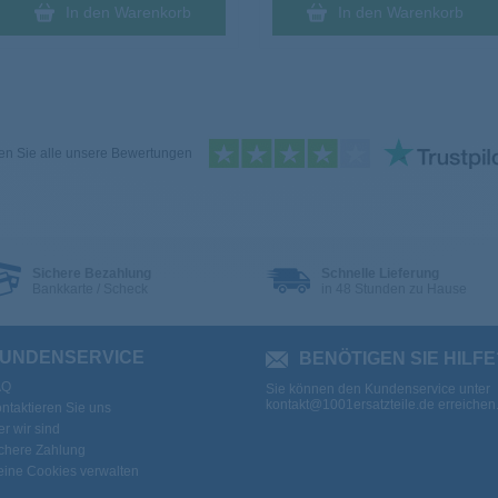
In den Warenkorb
In den Warenkorb
n Sie alle unsere Bewertungen
Sichere Bezahlung
Schnelle Lieferung
Bankkarte / Scheck
in 48 Stunden zu Hause
UNDENSERVICE
BENÖTIGEN SIE HILFE
AQ
Sie können den Kundenservice unter
kontakt@1001ersatzteile.de
erreichen
ntaktieren Sie uns
r wir sind
chere Zahlung
ine Cookies verwalten