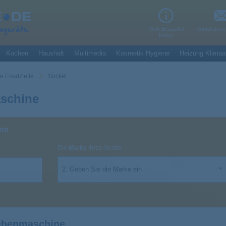
Mein Ersatzteil
Kontaktiere
finden
Kochen
Haushalt
Multimedia
Kosmetik Hygiene
Heizung Klimaa
 Ersatzteile
Sockel
schine
ne
Die
Marke
Ihres Geräts
2. Geben Sie die Marke ein
chenmaschine