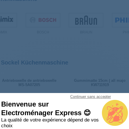
IMIX
BOSCH
BRAUN
PHI
r Sockel Küchenmaschine
Antriebswelle de antriebswelle
Gummimatte 15cm ( all majo
MS-5A07205
KW711919
Continuer sans accepter
Bienvenue sur
Electroménager Express 😊
La qualité de votre expérience dépend de vos
choix