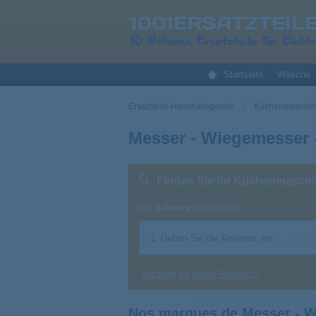
Startseite
Wäsche
Ersatzteile Haushaltsgeräte
Küchenmaschine
Messer - Wiegemesser
Finden Sie Ihr Küchenmaschi
Die
Referenz
Ihres Geräts
Wo finde ich meine Referenz?
Nos marques de Messer - 