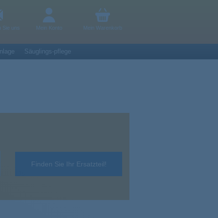
n Sie uns
Mein Konto
Mein Warenkorb
nlage
Säuglings-pflege
Finden Sie Ihr Ersatzteil!