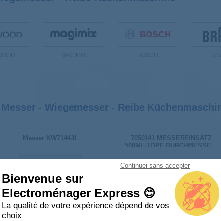
WOOD
MAGIMIX
BOSCH
BR
r Messer - Wiegemesser - Reibe Küchenmaschi
Messer KW714431
7050141 MESSEREINSATZ
500ML-TOPF DURCHMESSER:
10,6 CM HoHE: 9 CM 67050141
Continuer sans accepter
Bienvenue sur
Electroménager Express 😊
La qualité de votre expérience dépend de vos
choix