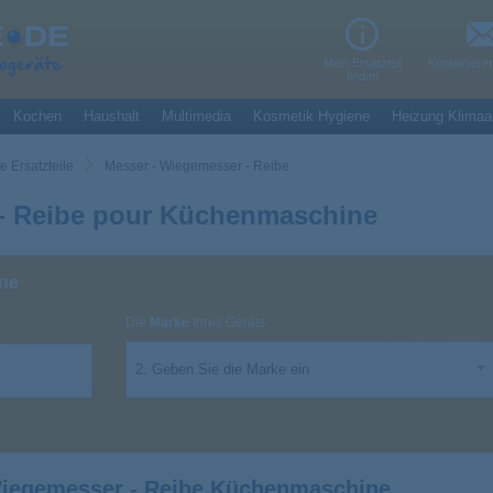
Mein Ersatzteil
Kontaktiere
finden
Kochen
Haushalt
Multimedia
Kosmetik Hygiene
Heizung Klimaa
 Ersatzteile
Messer - Wiegemesser - Reibe
 - Reibe pour Küchenmaschine
ne
Die
Marke
Ihres Geräts
2. Geben Sie die Marke ein
Wiegemesser - Reibe Küchenmaschine