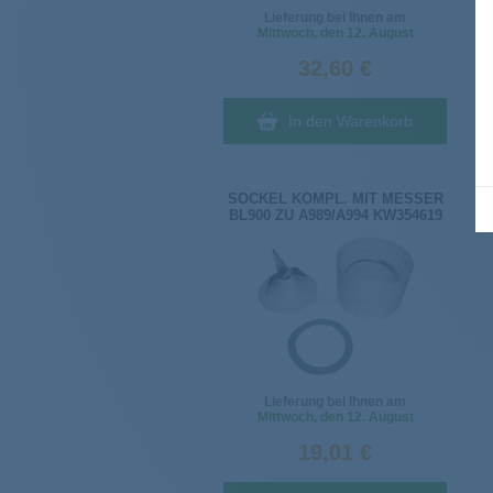
Lieferung bei Ihnen am
Mittwoch
, den 12. August
32,60 €
In den Warenkorb
SOCKEL KOMPL. MIT MESSER
BL900 ZU A989/A994 KW354619
Lieferung bei Ihnen am
Mittwoch
, den 12. August
19,01 €