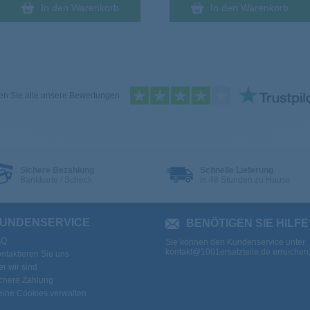
In den Warenkorb
In den Warenkorb
n Sie alle unsere Bewertungen
Sichere Bezahlung
Schnelle Lieferung
Bankkarte / Scheck
in 48 Stunden zu Hause
UNDENSERVICE
BENÖTIGEN SIE HILFE
AQ
Sie können den Kundenservice unter
kontakt@1001ersatzteile.de
erreichen
ntaktieren Sie uns
r wir sind
chere Zahlung
ine Cookies verwalten