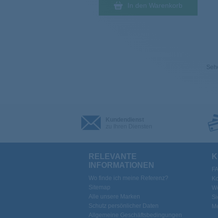
In den Warenkorb
Sehe
Kundendienst
zu Ihren Diensten
RELEVANTE
K
INFORMATIONEN
F
Wo finde ich meine Referenz?
Ko
Sitemap
We
Alle unsere Marken
Si
Schutz persönlicher Daten
Me
Allgemeine Geschäftsbedingungen