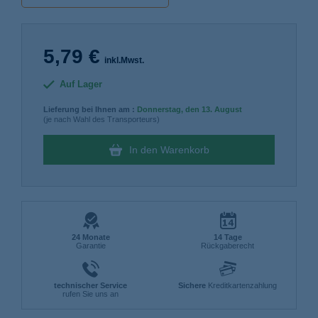
5,79 €
inkl.Mwst.
Auf Lager
Lieferung bei Ihnen am :
Donnerstag
, den 13. August
(je nach Wahl des Transporteurs)
In den Warenkorb
24 Monate
14 Tage
Garantie
Rückgaberecht
technischer Service
Sichere
Kreditkartenzahlung
rufen Sie uns an