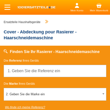
Mein Konto
Mein Warenkorb
Ersatzteile Haushaltsgeräte
Cover - Abdeckung pour Rasierer -
Haarschneidemaschine
Finden Sie Ihr Rasierer - Haarschneidemaschine
Die
Referenz
Ihres Geräts
Die
Marke
Ihres Geräts
2. Geben Sie die Marke ein
Wo finde ich meine Referenz?