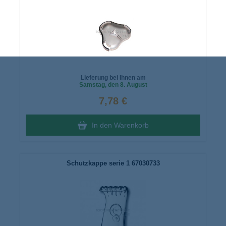
Lieferung bei Ihnen am
Samstag
, den 8. August
7,78 €
In den Warenkorb
Schutzkappe serie 1 67030733