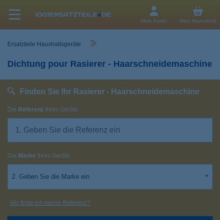
Mein Konto
Mein Warenkorb
Ersatzteile Haushaltsgeräte
Dichtung pour Rasierer - Haarschneidemaschine
Finden Sie Ihr Rasierer - Haarschneidemaschine
Die
Referenz
Ihres Geräts
Die
Marke
Ihres Geräts
2. Geben Sie die Marke ein
Wo finde ich meine Referenz?