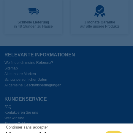
Schnelle Lieferung
3 Monate Garantie
in 48 Stunden zu Hause
auf alle unsere Produkte
RELEVANTE INFORMATIONEN
Wo finde ich meine Referenz?
Sitemap
Alle unsere Marken
Schutz persönlicher Daten
Allgemeine Geschäftsbedingungen
KUNDENSERVICE
FAQ
Kontaktieren Sie uns
Wer wir sind
Sichere Zahlung
Continuer sans accepter
Meine Cookies verwalten