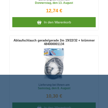
Donnerstag
, den 13. August
12,74 €
In den Warenkorb
Ablaufschlauch gerade/gerade 2m 19/22/32 + krümmer
484000001134
Lieferung bei Ihnen am
Samstag
, den 8. August
10,30 €
In den Warenkorb