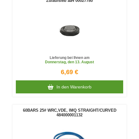
Zulaufsieb aa4 00027780
Lieferung bei Ihnen am
Donnerstag
, den 13. August
6,69 €
In den Warenkorb
60BARS 25# WRC,VDE, IMQ STRAIGHT/CURVED
484000001132