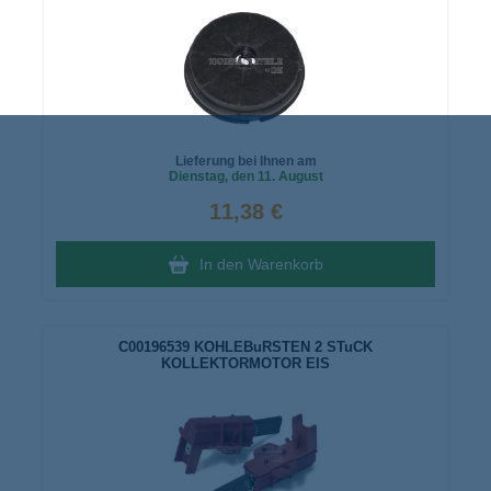
Lieferung bei Ihnen am
Dienstag
, den 11. August
11,38 €
In den Warenkorb
C00196539 KOHLEBuRSTEN 2 STuCK
KOLLEKTORMOTOR EIS