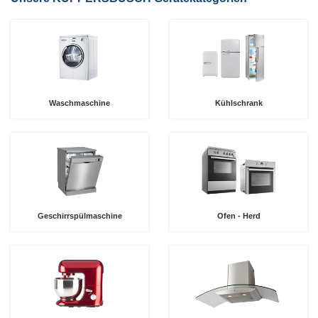
Waschmaschine
Kühlschrank
Geschirrspülmaschine
Ofen - Herd